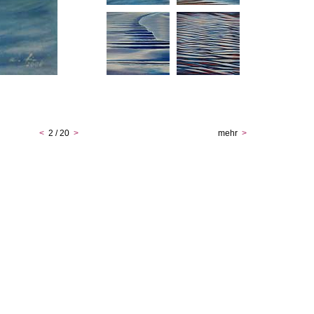
<
2 / 20
>
mehr
>