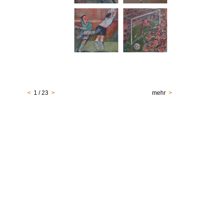
<
1 / 23
>
mehr
>